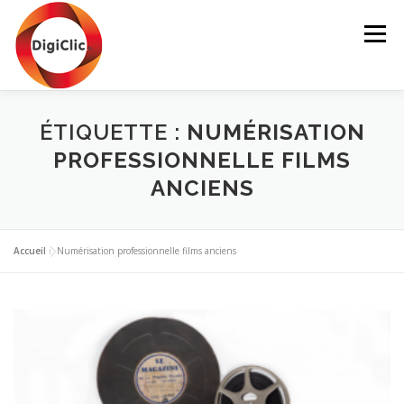
Aller
au
Menu
contenu
NOS SERVICES
NUMÉRISATION
MON PANIER
ÉTIQUETTE :
NUMÉRISATION
PROFESSIONNELLE FILMS
ANCIENS
MON COMPTE
NOS PRODUITS
CONTACT
Accueil
»
Numérisation professionnelle films anciens
BLOG