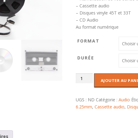
e
– Cassette audio
d
– Disques vinyle 45T et 33T
e
– CD Audio
p
Au format numérique
r
i
FORMAT
x
:
DURÉE
2
5
quantité
,
AJOUTER AU PANI
de
0
Numérisation
0
audio
UGS :
ND
Catégorie :
Audio
Éti
6.25mm
,
Cassette audio
,
Disqu
€
à
1
5
0
ires