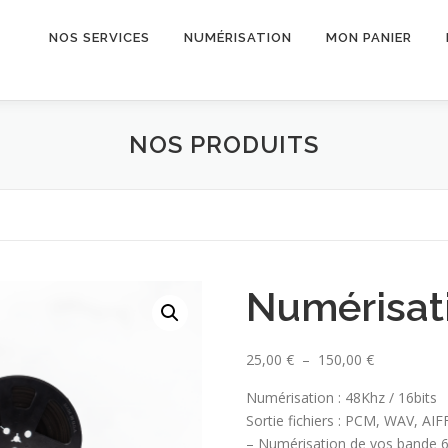
NOS SERVICES
NUMÉRISATION
MON PANIER
NOS PRODUITS
Numérisat
P
25,00
€
–
150,00
€
l
Numérisation : 48Khz / 16bits
a
Sortie fichiers : PCM, WAV, AIF
g
– Numérisation de vos bande 