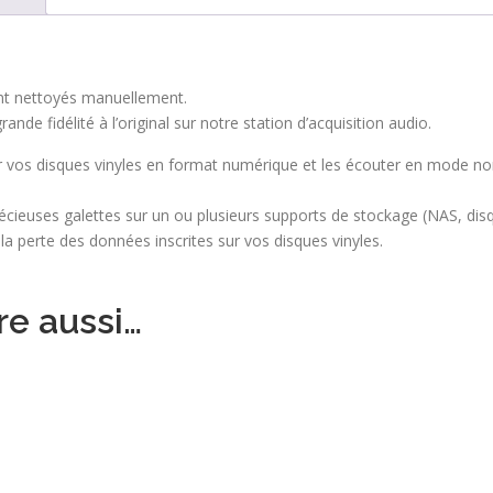
,
0
0
ont nettoyés manuellement.
€
nde fidélité à l’original sur notre station d’acquisition audio.
r vos disques vinyles en format numérique et les écouter en mode no
écieuses galettes sur un ou plusieurs supports de stockage (NAS, dis
 la perte des données inscrites sur vos disques vinyles.
re aussi…