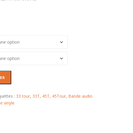
ER
quettes :
33 tour
,
33T
,
45T
,
45Tour
,
Bande audio
e vinyle