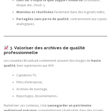
Lues sur n’importe quel support moderne
(ordinateur,
disque dur, cloud…),
Montées et réutilisées
facilement dans des logiciels vidéo,
Partagées sans perte de qualité
, contrairement aux copies
analogiques.
3.
Valoriser des archives de qualité
professionnelle
Les cassettes Broadcast contiennent souvent des images de
haute
qualité
, bien supérieures aux VHS :
Captations TV,
Films d’entreprise,
Archives de tournage,
Reportages, documentaires…
Numériser ces contenus, c’est
sauvegarder un patrimoine
audiovisuel précieux
, potentiellement réutilisable dans des projets