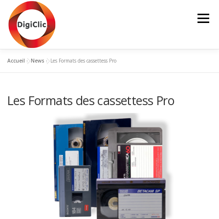
Aller
au
Menu
contenu
Accueil
»
News
»
Les Formats des cassettess Pro
NOS SERVICES
NUMÉRISATION
MON PANIER
Les Formats des cassettess Pro
MON COMPTE
NOS PRODUITS
CONTACT
BLOG