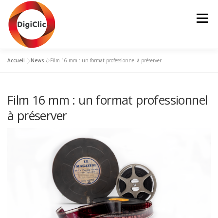
Aller
au
Menu
contenu
Accueil
»
News
»
Film 16 mm : un format professionnel à préserver
NOS SERVICES
NUMÉRISATION
Film 16 mm : un format professionnel
SUPPORTS DE LIVRAISON
NOS PRODUITS
à préserver
CONTACT
BLOG