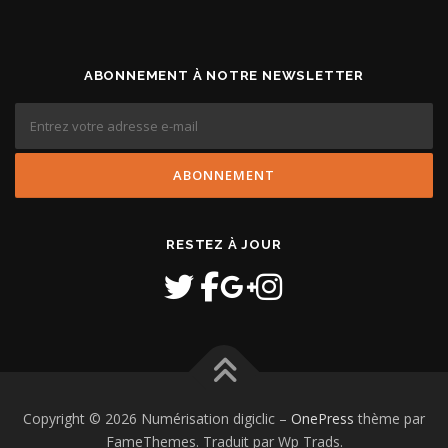
a
0
r
€
i
a
ABONNEMENT À NOTRE NEWSLETTER
t
i
o
n
s
.
L
e
RESTEZ À JOUR
s
o
p
t
i
o
n
s
p
Copyright © 2026 Numérisation digiclic
–
OnePress
thème par
e
FameThemes. Traduit par Wp Trads.