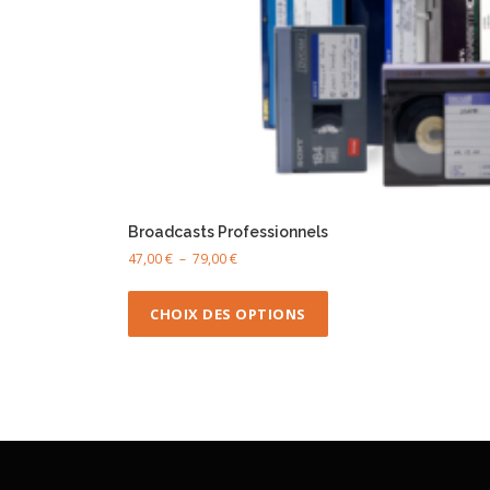
Broadcasts Professionnels
P
47,00
€
–
79,00
€
l
C
a
e
CHOIX DES OPTIONS
g
p
e
r
d
o
e
p
d
r
u
i
i
x
t